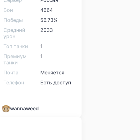
Сервер
Россия
Бои
4664
Победы
56.73%
Средний
2033
урон
Топ танки
1
Премиум
1
танки
Почта
Меняется
Телефон
Есть доступ
wannaweed