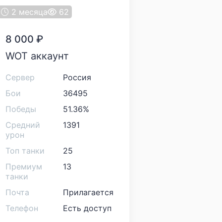
2 месяца
62
8 000
₽
WOT аккаунт
Сервер
Россия
Бои
36495
Победы
51.36%
Средний
1391
урон
Топ танки
25
Премиум
13
танки
Почта
Прилагается
Телефон
Есть доступ