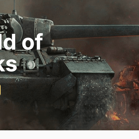
d of
ks