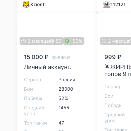
Xzienf
112121
2 месяца
85
-50%
2 месяца
15 000
₽
999
₽
29 999
₽
Личный аккаунт.
🌟ЖИРНЫЙ акк. 10
топов 9 
Сервер
Россия
Сервер
Бои
28000
Бои
Победы
52%
Победы
Средний
1455
урон
Средний
урон
Топ танки
47
Топ танки