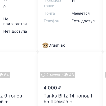
Премиум
11
танки
9
Почта
Меняется
Не
Телефон
Есть доступ
прилагается
Нет доступа
Drushlak
64
2 месяца
43
4 000
₽
Tanks Blitz 14 топов I
в +
65 премов +