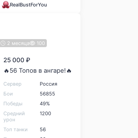
RealBustForYou
2 месяца
100
25 000
₽
🔥56 Топов в ангаре!🔥
Сервер
Россия
Бои
56855
Победы
49%
Средний
1200
урон
Топ танки
56