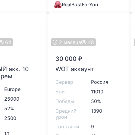
RealBustForYou
64
2 месяца
48
30 000
₽
WOT аккаунт
прем
Сервер
Россия
Europe
Бои
11010
25000
Победы
50%
52%
Средний
1390
урон
2500
Топ танки
9
10