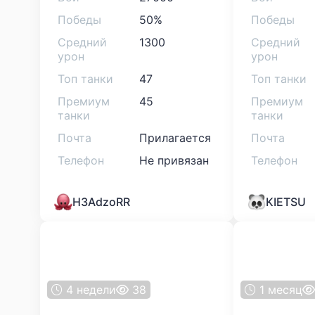
Победы
50%
Победы
Средний
1300
Средний
урон
урон
Топ танки
47
Топ танки
Премиум
45
Премиум
танки
танки
Почта
Прилагается
Почта
Телефон
Не привязан
Телефон
H3AdzoRR
KIETSU
4 недели
38
1 месяц