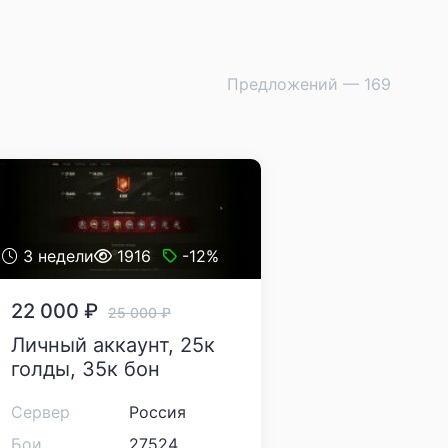
Предложений — 169
3 недели
1916
-12%
22 000
₽
25 000
₽
Личный аккаунт, 25к
голды, 35к бон
Сервер
Россия
Бои
27524