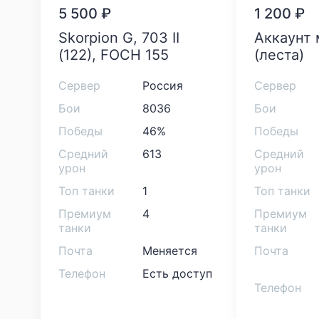
5 500
₽
1 200
₽
Skorpion G, 703 II
аккаунт мир танков
(122), FOCH 155
(леста)
Сервер
Россия
Сервер
Бои
8036
Бои
Победы
46%
Победы
Средний
613
Средний
урон
урон
Топ танки
1
Топ танки
Премиум
4
Премиум
танки
танки
Почта
Меняется
Почта
Телефон
Есть доступ
Телефон