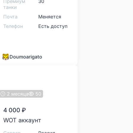
Премиум
30
танки
Почта
Меняется
Телефон
Есть доступ
Doumoarigato
2 месяца
50
4 000
₽
WOT аккаунт