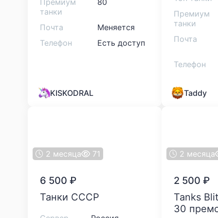
Премиум
80
танки
Премиум
танки
Почта
Меняется
Почта
Телефон
Есть доступ
Телефон
KISKODRAL
Taddy
2 месяца
71
2 месяца
6 500
₽
2 500
₽
Танки СССР
Tanks Blitz 9 топов I
30 премо