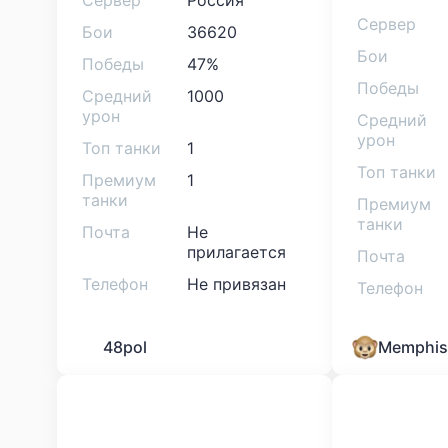
Сервер
Россия
Сервер
Бои
36620
Бои
Победы
47%
Победы
Средний
1000
урон
Средний
урон
Топ танки
1
Топ танки
Премиум
1
танки
Премиум
танки
Почта
Не
прилагается
Почта
Телефон
Не привязан
Телефон
48pol
Memphis