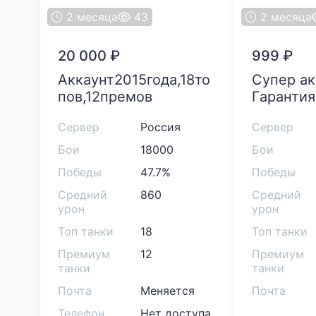
2 месяца
43
2 месяца
20 000
₽
999
₽
Аккаунт2015года,18то
Супер аккаунт /
пов,12премов
Гарантия
Сервер
Россия
Сервер
Бои
18000
Бои
Победы
47.7%
Победы
Средний
860
Средний
урон
урон
Топ танки
18
Топ танки
Премиум
12
Премиум
танки
танки
Почта
Меняется
Почта
Телефон
Нет доступа