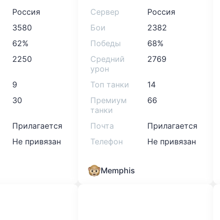
Россия
Сервер
Россия
3580
Бои
2382
62%
Победы
68%
2250
Средний
2769
урон
9
Топ танки
14
30
Премиум
66
танки
Прилагается
Почта
Прилагается
Не привязан
Телефон
Не привязан
Memphis