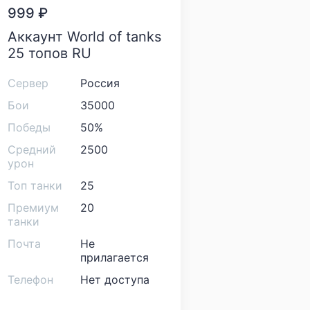
999
₽
Аккаунт World of tanks
25 топов RU
Сервер
Россия
Бои
35000
Победы
50%
Средний
2500
урон
Топ танки
25
Премиум
20
танки
Почта
Не
прилагается
Телефон
Нет доступа