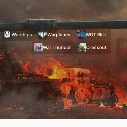
Warships
Warplanes
WOT Blitz
War Thunder
Crossout