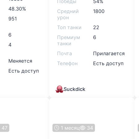
Победы
54%
48.30%
Средний
1800
урон
951
Топ танки
22
6
Премиум
6
танки
4
Почта
Прилагается
Меняется
Телефон
Есть доступ
Есть доступ
Suckdick
47
1 месяц
34