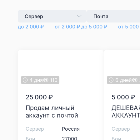
Сервер
Почта
до
2 000
₽
от
2 000
₽
до
5 000
₽
от
5 000
4 дня
110
6 дней
25 000
₽
5 000
₽
Продам личный
ДЕШЕВАЯ ПРОДАЖА
аккаунт с почтой
АККАУН
Сервер
Россия
Сервер
Бои
27000
Бои