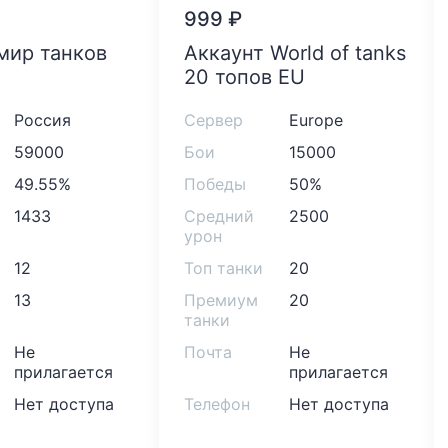
999
₽
Аккаунт World of tanks
20 топов EU
Россия
Сервер
Europe
59000
Бои
15000
49.55%
Победы
50%
1433
Средний
2500
урон
12
Топ танки
20
13
Премиум
20
танки
Не
Почта
Не
прилагается
прилагается
Нет доступа
Телефон
Нет доступа