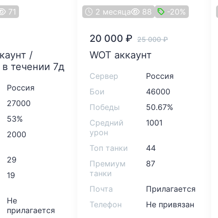
71
2 месяца
88
-20%
20 000
₽
25 000
₽
WOT аккаунт
 в течении 7д
Сервер
Россия
Россия
Бои
46000
27000
Победы
50.67%
53%
Средний
1001
урон
2000
Топ танки
44
29
Премиум
87
танки
19
Почта
Прилагается
Не
Телефон
Не привязан
прилагается